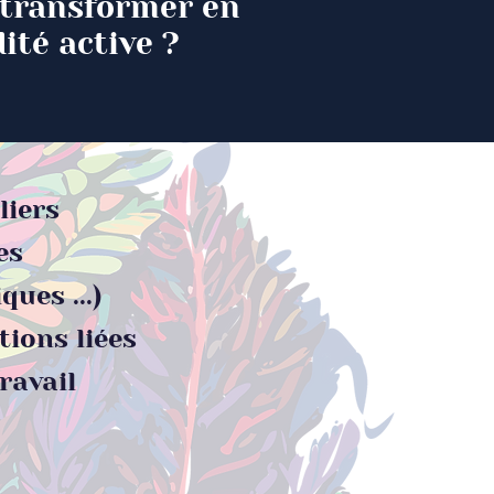
transformer en
ité active ?
liers
es
ques ...)
ions liées
ravail