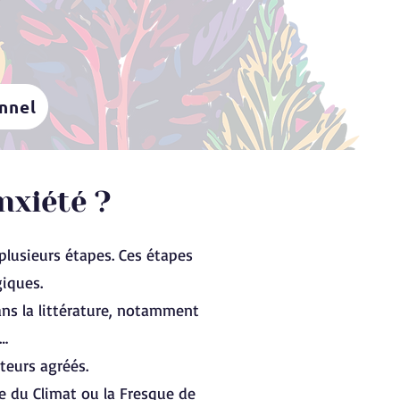
onnel
nxiété ?
 plusieurs étapes. Ces étapes
giques.
ans la littérature, notamment
e…
teurs agréés.
ue du Climat ou la
Fresque de