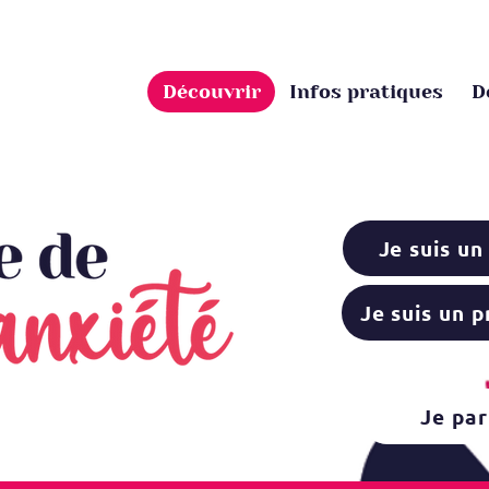
Découvrir
Infos pratiques
D
Je suis un
Je suis un 
Je par