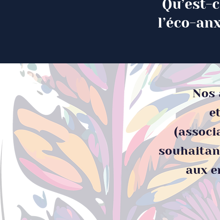
Qu’est-c
l’éco-anx
Nos 
e
(associa
souhaitan
aux e